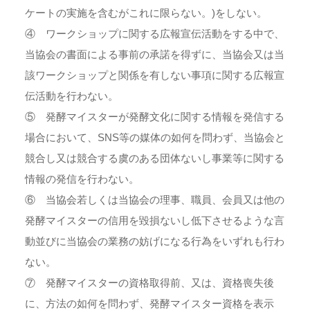
ケートの実施を含むがこれに限らない。)をしない。
④ ワークショップに関する広報宣伝活動をする中で、
当協会の書面による事前の承諾を得ずに、当協会又は当
該ワークショップと関係を有しない事項に関する広報宣
伝活動を行わない。
⑤ 発酵マイスターが発酵文化に関する情報を発信する
場合において、SNS等の媒体の如何を問わず、当協会と
競合し又は競合する虞のある団体ないし事業等に関する
情報の発信を行わない。
⑥ 当協会若しくは当協会の理事、職員、会員又は他の
発酵マイスターの信用を毀損ないし低下させるような言
動並びに当協会の業務の妨げになる行為をいずれも行わ
ない。
⑦ 発酵マイスターの資格取得前、又は、資格喪失後
に、方法の如何を問わず、発酵マイスター資格を表示