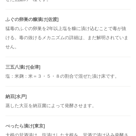
ふぐの卵巣の糠漬け[佐渡]
猛毒のふぐの卵巣を2年以上塩を糠に漬け込むことで毒が抜
ける。毒の抜けるメカニズムの詳細は、まだ解明されていま
せん。
三五八漬け[会津]
塩：米麹：米＝３・５・８の割合で混ぜた漬け床です。
納豆[水戸]
蒸した大豆を納豆菌によって発酵させます。
べったら漬け[東京]
大根の甘酒漬け。塩漬けした大根を、甘酒で漬け込み発酵さ