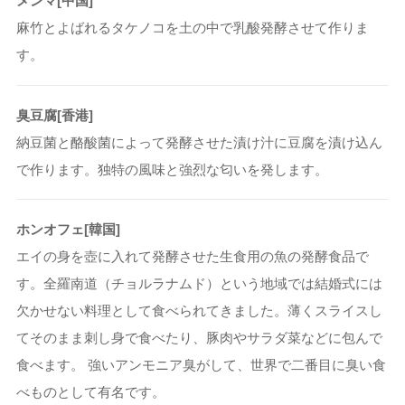
メンマ[中国]
麻竹とよばれるタケノコを土の中で乳酸発酵させて作りま
す。
臭豆腐[香港]
納豆菌と酪酸菌によって発酵させた漬け汁に豆腐を漬け込ん
で作ります。独特の風味と強烈な匂いを発します。
ホンオフェ[韓国]
エイの身を壺に入れて発酵させた生食用の魚の発酵食品で
す。全羅南道（チョルラナムド）という地域では結婚式には
欠かせない料理として食べられてきました。薄くスライスし
てそのまま刺し身で食べたり、豚肉やサラダ菜などに包んで
食べます。 強いアンモニア臭がして、世界で二番目に臭い食
べものとして有名です。