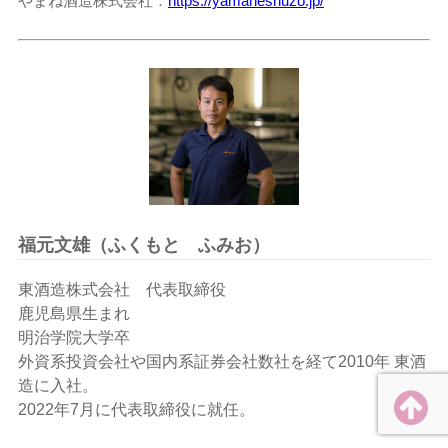
やまね酒造株式会社
https://yamaneshuzo.jp/
福元文雄（ふくもと ふみお）
東酒造株式会社 代表取締役
鹿児島県生まれ
明治学院大学卒
外資系投資会社や国内系証券会社数社を経て2010年 東酒
造に入社。
2022年7月に代表取締役に就任。