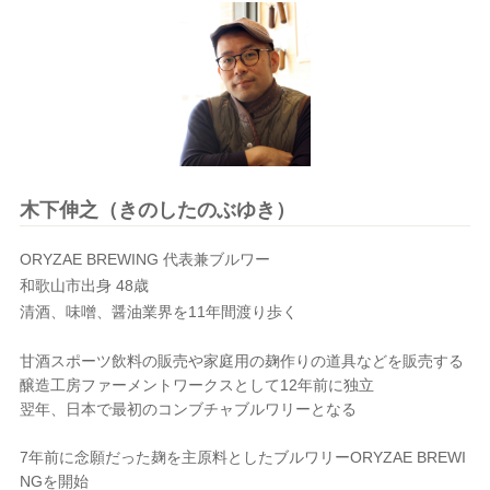
木下伸之（きのしたのぶゆき）
ORYZAE BREWING
代表兼ブルワー
和歌山市出身
48
歳
清酒、味噌、醤油業界を
11
年間渡り歩く
甘酒スポーツ飲料の販売や家庭用の麹作りの道具などを販売する
醸造工房ファーメントワークスとして
12
年前に独立
翌年、日本で最初のコンブチャブルワリーとなる
7
年前に念願だった麹を主原料としたブルワリー
ORYZAE BREWI
NG
を開始