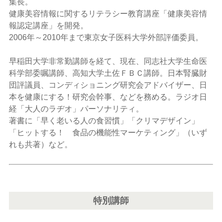
集長。
健康美容情報に関するリテラシー教育講座「健康美容情
報認定講座」を開発。
2006年～2010年まで東京女子医科大学外部評価委員。
早稲田大学非常勤講師を経て、現在、同志社大学生命医
科学部委嘱講師、高知大学土佐ＦＢＣ講師。日本腎臓財
団評議員、コンディショニング研究会アドバイザー、日
本を健康にする！研究会幹事、などを務める。ラジオ日
経「大人のラヂオ」パーソナリティ。
著書に「早く老いる人の食習慣」「クリマデザイン」
「ヒットする！ 食品の機能性マーケティング」（いず
れも共著）など。
特別講師