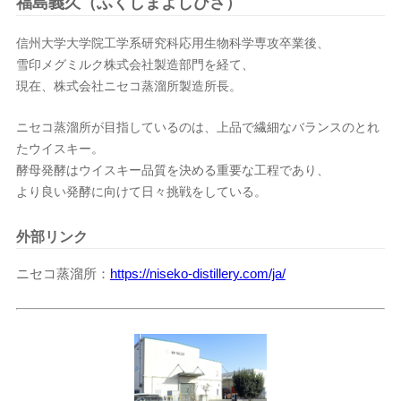
福島義久（ふくしまよしひさ）
信州大学大学院工学系研究科応用生物科学専攻卒業後、
雪印メグミルク株式会社製造部門を経て、
現在、株式会社ニセコ蒸溜所製造所長。
ニセコ蒸溜所が目指しているのは、上品で繊細なバランスのとれ
たウイスキー。
酵母発酵はウイスキー品質を決める重要な工程であり、
より良い発酵に向けて日々挑戦をしている。
外部リンク
ニセコ蒸溜所
https://niseko-distillery.com/ja/