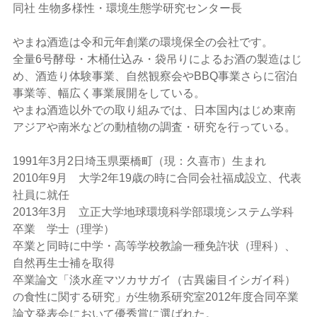
同社 生物多様性・環境生態学研究センター長
やまね酒造は令和元年創業の環境保全の会社です。
全量6号酵母・木桶仕込み・袋吊りによるお酒の製造はじ
め、酒造り体験事業、自然観察会やBBQ事業さらに宿泊
事業等、幅広く事業展開をしている。
やまね酒造以外での取り組みでは、日本国内はじめ東南
アジアや南米などの動植物の調査・研究を行っている。
1991年3月2日埼玉県栗橋町（現：久喜市）生まれ
2010年9月 大学2年19歳の時に合同会社福成設立、代表
社員に就任
2013年3月 立正大学地球環境科学部環境システム学科
卒業 学士（理学）
卒業と同時に中学・高等学校教諭一種免許状（理科）、
自然再生士補を取得
卒業論文「淡水産マツカサガイ（古異歯目イシガイ科）
の食性に関する研究」が生物系研究室2012年度合同卒業
論文発表会において優秀賞に選ばれた。