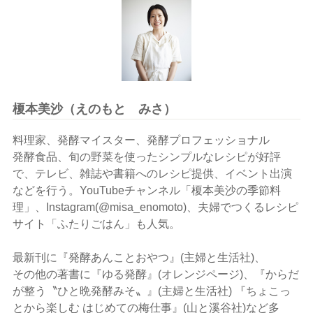
榎本美沙（えのもと みさ）
料理家、発酵マイスター、発酵プロフェッショナル
発酵食品、旬の野菜を使ったシンプルなレシピが好評
で、テレビ、雑誌や書籍へのレシピ提供、イベント出演
などを行う。YouTubeチャンネル「榎本美沙の季節料
理」、Instagram(@misa_enomoto)、夫婦でつくるレシピ
サイト「ふたりごはん」も人気。
最新刊に『発酵あんことおやつ』(主婦と生活社)、
その他の著書に『ゆる発酵』(オレンジページ)、『からだ
が整う〝ひと晩発酵みそ〟』(主婦と生活社) 『ちょこっ
とから楽しむ はじめての梅仕事』(山と溪谷社)など多