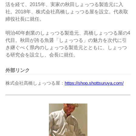
活を経て、
2015
年、実家の秋田しょっつる製造元に入
社。
2018
年、株式会社髙橋しょっつる屋を設立。代表取
締役社長に就任。
明治
40
年創業のしょっつる製造元、髙橋しょっつる屋の
4
代目。秋田が誇る魚醤「しょっつる」の魅力を次代に引
き継ぐべく県内のしょっつる製造元とともに、しょっつ
る研究会を設立し、会長に就任。
外部リンク
株式会社髙橋しょっつる屋
https://shop.shottsuruya.com/