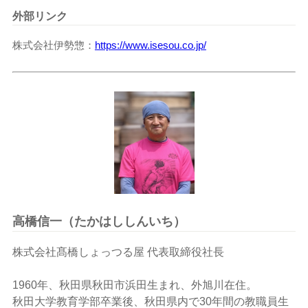
外部リンク
株式会社伊勢惣
https://www.isesou.co.jp/
高橋信一（たかはししんいち）
株式会社髙橋しょっつる屋 代表取締役社長
1960
年、秋田県秋田市浜田生まれ、外旭川在住。
秋田大学教育学部卒業後、秋田県内で
30
年間の教職員生