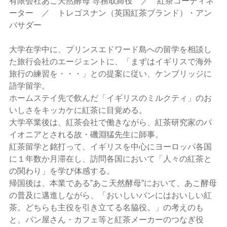
有限会社あこ天然酵母 専務取締役 ／ 紅茶コーディネ
ーター ／ トレゴスナン（英国紅茶ブランド）・アン
バサダー
大学在学中に、プリンスエドワード島への留学を相談し
た旅行会社のエージェントに、「まずはイギリスで海外
旅行の練習を・・・」との提案に従い、ケンブリッジに
語学留学。
ホームステイ先で飲んだ「イギリスのミルクティ」のお
いしさをキッカケに紅茶に目覚める。
大学卒業後は、紅茶会社で働きながら、紅茶研究家のパ
イオニアとされる故・磯淵猛先生に師事。
紅茶留学と銘打って、イギリスを中心にヨーロッパ各国
に１年数か月滞在し、訪問各国において「人々の紅茶と
の関わり」を学び体感する。
帰国後は、本業である”あこ天然酵母”において、あこ酵母
の普及に邁進しながら、「おいしいパンにはおいしい紅
茶。どちらも主役を引き立てる名脇役。」の考えのも
と、パン屋さん・カフェ等と紅茶メーカーのつなぎ役