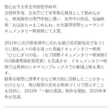
聖心女子大学文学部哲学科卒。
文部科学省、文化庁にて非常勤公務員として勤めなが
ら、映画製作の専門学校に通い、在学中の作品、短編映
画「おばあちゃまごめんね」が大阪阿倍野ヒューマンド
キュメンタリー映画祭にて入賞。
2011年に石川県珠洲市に伝わる揚げ浜式製塩法で塩づく
りに励む人々の姿を追った長編ドキュメンタリー映画
『ひとにぎりの塩』（セブ国際ドキュメンタリー映画祭2
013最優秀撮影賞受賞）を完成させ、ドキュメンタリー映
画では異例のシネマコンプレックスでの劇場上映を果た
す。
観客を能登に誘導するなど精力的に活動したことがきっ
かけとなり、再び能登の文化を映画づくりで照らすこと
を目的に、2012年『一献の系譜』制作を開始。2015年本
作が完成。