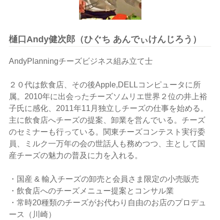
樋口Andy健次郎（ひぐち あんでぃけんじろう）
AndyPlanningチーズビジネス組み立て士
２０代は飲食店、その後Apple,DELLコンピュータに所
属。2010年に出会ったチーズソムリエ世界２位の井上裕
子氏に感化、2011年11月独立しチーズの仕事を始める。
主に飲食店へチーズの提案、卸業を営んでいる。チーズ
のセミナーも行っている。関東チーズコンテスト実行委
員、ミルク一万年の会の世話人も務めつつ、主として国
産チーズの魅力の普及に力を入れる。
・国産 & 輸入チーズの卸売と会員さま限定の小売販売
・飲食店へのチーズメニュー提案とコンサル業
・常時20種類のチーズがお代わり自由のお店のプロデュ
ース（川崎）