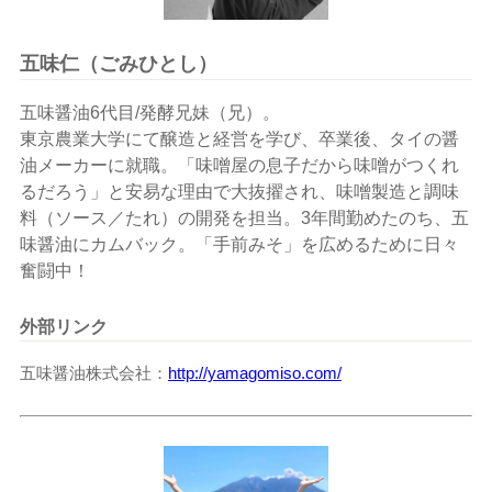
五味仁（ごみひとし）
五味醤油6代目/発酵兄妹（兄）。
東京農業大学にて醸造と経営を学び、卒業後、タイの醤
油メーカーに就職。「味噌屋の息子だから味噌がつくれ
るだろう」と安易な理由で大抜擢され、味噌製造と調味
料（ソース／たれ）の開発を担当。3年間勤めたのち、五
味醤油にカムバック。「手前みそ」を広めるために日々
奮闘中！
外部リンク
五味醤油株式会社
http://yamagomiso.com/