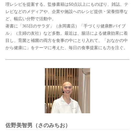
理レシピを提案する。監修書籍は
50
点以上にものぼり、雑誌、テ
レビなどのメディアや、企業や施設へのレシピ提供・栄養指導な
ど、幅広い分野で活動中。
著書に「
365
日のサラダ」（永岡書店）「手づくり健康酢バイブ
ル」（主婦の友社）など多数。最近は、腸活による健康効果に着
目し、育菌と補菌の両方を食事の中にとり入れて、「おなかの中
から健康に」をテーマに考えた、毎日の食事提案にも力を注ぐ。
佐野美智男（さのみちお）