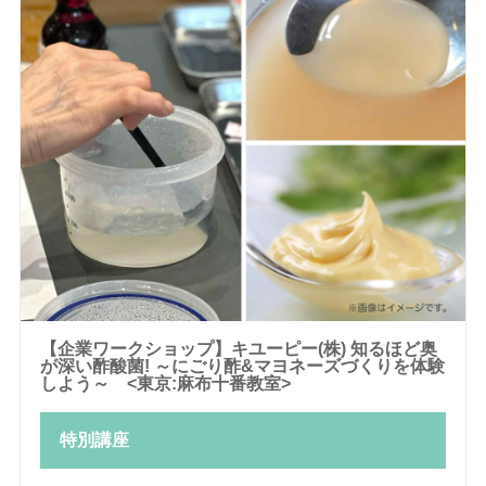
【企業ワークショップ】キユーピー(株) 知るほど奥
が深い酢酸菌! ～にごり酢&マヨネーズづくりを体験
しよう～ <東京:麻布十番教室>
特別講座