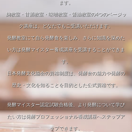
ます。
麹教室・甘酒教室・味噌教室・醤油教室の4つのベージッ
ク講座は、どなたでもご受講いただけます。
発酵教室にて自ら発酵食を楽しみ、さらに知識を深めた
い方は発酵マイスター養成講座を受講することができま
す。
日本発酵文化協会の資格制度は、発酵食の魅力や発酵の
歴史・文化を知ることを目的とした公式資格です。
発酵マイスター認定試験合格後、より発酵について学び
たい方は発酵プロフェッショナル養成講座へステップア
ップできます。