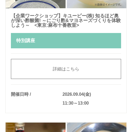
【企業ワークショップ】キユーピー(株) 知るほど奥
が深い酢酸菌! ～にごり酢&マヨネーズづくりを体験
しよう～ <東京:麻布十番教室>
特別講座
詳細はこちら
開催日時
2026.09.04(金)
11:30～13:00