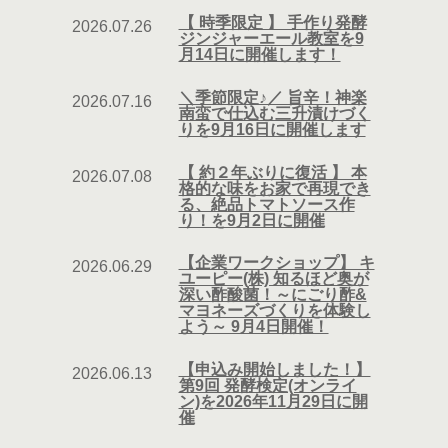
【 時季限定 】 手作り発酵
2026.07.26
ジンジャーエール教室を9
月14日に開催します！
＼季節限定♪／ 旨辛！神楽
2026.07.16
南蛮で仕込む三升漬けづく
りを9月16日に開催します
【 約２年ぶりに復活 】 本
2026.07.08
格的な味をお家で再現でき
る、絶品トマトソース作
り！を9月2日に開催
【企業ワークショップ】 キ
2026.06.29
ユーピー(株) 知るほど奥が
深い酢酸菌！～にごり酢&
マヨネーズづくりを体験し
よう～ 9月4日開催！
【申込み開始しました！】
2026.06.13
第9回 発酵検定(オンライ
ン)を2026年11月29日に開
催