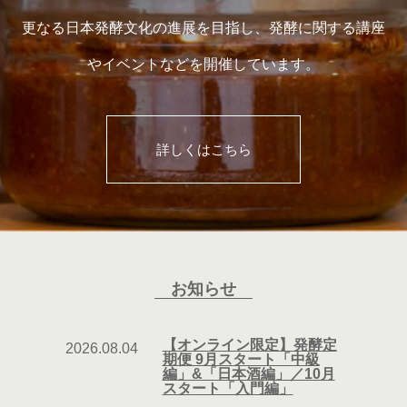
更なる日本発酵文化の進展を目指し、発酵に関する講座
やイベントなどを開催しています。
詳しくはこちら
お知らせ
【オンライン限定】発酵定
2026.08.04
期便 9月スタート「中級
編」&「日本酒編」／10月
スタート「入門編」