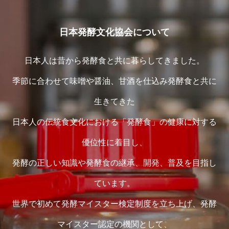
日本発酵文化協会について
日本人は昔から発酵食と共に暮らしてきました。
季節に合わせて味噌や醤油、甘酒を仕込み発酵食と共に
生きてきた
日本人の伝統食文化における「発酵食」の健康に対する
優位性に着目し、
発酵の正しい知識や発酵食の継承、開発、普及を目指し
ています。
世界で初めて発酵マイスター検定制度を立ち上げ、発酵
マイスター認定の機関として、