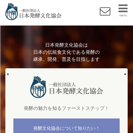
menu
日本発酵文化協会は
日本の伝統食文化である発酵の
継承、開発、普及を目指します
●
●
発酵の魅力を知るファーストステップ！
発酵文化協会について知りたい！