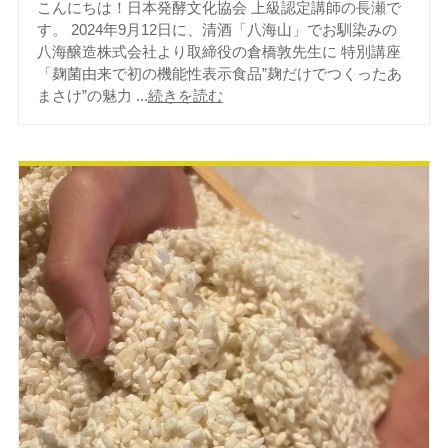
こんにちは！日本発酵文化協会 上級認定講師の長瀬で
す。 2024年9月12日に、清酒「八海山」でお馴染みの
八海醸造株式会社より取締役の倉橋敦先生に 特別講座
「麹菌由来で初の機能性表示食品”麹だけでつくったあ
まさけ”の魅力 ...
続きを読む