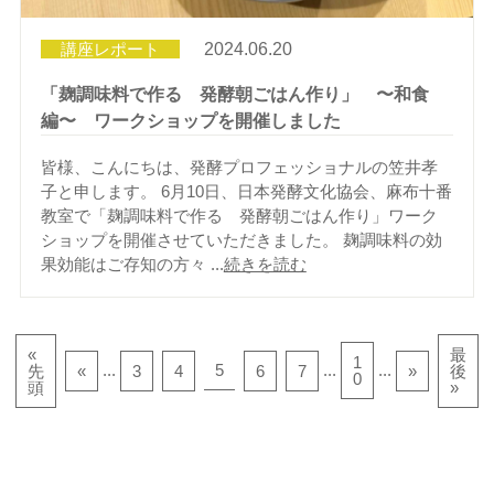
講座レポート
2024.06.20
「麹調味料で作る 発酵朝ごはん作り」 〜和食
編〜 ワークショップを開催しました
皆様、こんにちは、発酵プロフェッショナルの笠井孝
子と申します。 6月10日、日本発酵文化協会、麻布十番
教室で「麹調味料で作る 発酵朝ごはん作り」ワーク
ショップを開催させていただきました。 麹調味料の効
果効能はご存知の方々 ...
続きを読む
«
最
1
...
5
...
...
先
«
3
4
6
7
»
後
0
頭
»