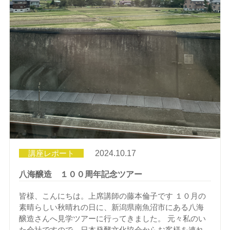
講座レポート
2024.10.17
八海醸造 １００周年記念ツアー
皆様、こんにちは。上席講師の藤本倫子です １０月の
素晴らしい秋晴れの日に、新潟県南魚沼市にある八海
醸造さんへ見学ツアーに行ってきました。 元々私のい
た会社ですので、日本発酵文化協会からお客様を連れ