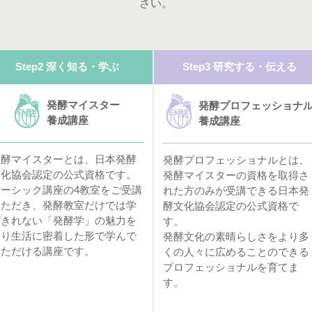
さい。
Step2 深く知る・学ぶ
Step3 研究する・伝える
発酵マイスター
発酵プロフェッショナ
養成講座
養成講座
発酵マイスターとは、日本発酵
発酵プロフェッショナルとは、
文化協会認定の公式資格です。
発酵マイスターの資格を取得さ
ベーシック講座の4教室をご受講
れた方のみが受講できる日本発
いただき、発酵教室だけでは学
酵文化協会認定の公式資格で
びきれない「発酵学」の魅力を
す。
より生活に密着した形で学んで
発酵文化の素晴らしさをより多
いただける講座です。
くの人々に広めることのできる
プロフェッショナルを育てま
す。