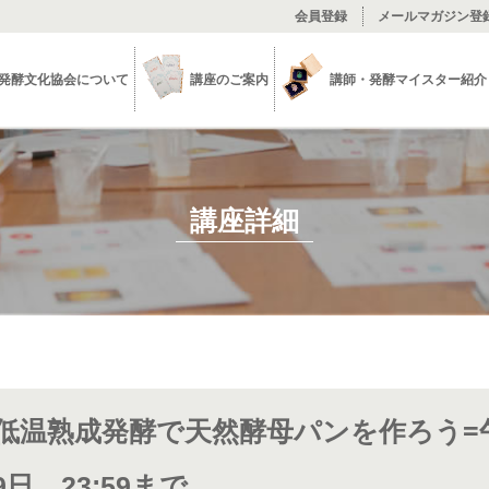
会員登録
メールマガジン登
発酵文化協会について
講座のご案内
講師・発酵マイスター紹介
講座詳細
低温熟成発酵で天然酵母パンを作ろう
日 23:59まで