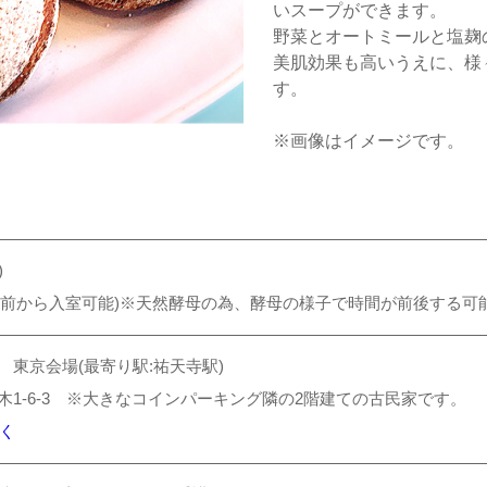
いスープができます。
野菜とオートミールと塩麹
美肌効果も高いうえに、様
す。
※画像はイメージです。
)
30(15分前から入室可能)※天然酵母の為、酵母の様子で時間が前後する
 東京会場(最寄り駅:祐天寺駅)
木1-6-3 ※大きなコインパーキング隣の2階建ての古民家です。
開く