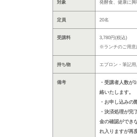
対象
発酵食、健康に興
定員
20名
受講料
3,780円(税込)
※ランチのご用意
持ち物
エプロン・筆記用
備考
・受講者人数が
絡いたします。
・お申し込みの
・決済処理が完
金の確認ができ
れ入りますが再