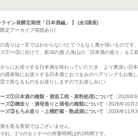
ンライン発酵定期便「日本酒編」 】 (全3講座)
限定アーカイブ視聴あり!
の造りは一言ではわからない!とてつもなく奥が深いものです
ズ①〜③に分けて、新潟の酒 八海山の「日本酒の造り」を工程
さらにお送りする日本酒を味わっていただき、より奥深い日本
の講座毎にお送りする日本酒とおつまみのペアリングもお愉し
③で異なるものをお送りしますのでお楽しみに♪
ーズ①日本酒の種類・酒造工程・原料処理について
〔2026年
ーズ②麹造り・酒母造りと酒母の種類について
〔2026年10月
ーズ③もろみ造り・上槽貯蔵・熟成酒について
〔2026年11月
酒を造る実習ではございません。
ぞれ、1つのセミナーの所要時間は約1時間です。