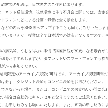
・教材類の配送は、日本国内のご住所に限ります。
ターネット通信環境、視聴環境に伴う不具合に関しては、当協
ートフォンなどによる録画・録音は全て禁止します。
などの内容をSNS等へアップすることも固くお断りいたしま
ございませんが、授業は全て日本語での対応となりますので、
師の病気等、やむを得ない事情で講座日程が変更になる場合が
受講をおすすめしますが、タブレットやスマートフォンでも参
場所から参加ください。
2週間限定のアーカイブ視聴が可能です。アーカイブ視聴期間
際は必ず、クレジット決済かコンビニ決済をお選びください。
了できなかった場合、または、コンビニでのお支払いが間に合
ない場合は自動的にキャンセルとなりますのでご注意ください
度、お申し込みをお願いいたします。また、直前の申し込みに