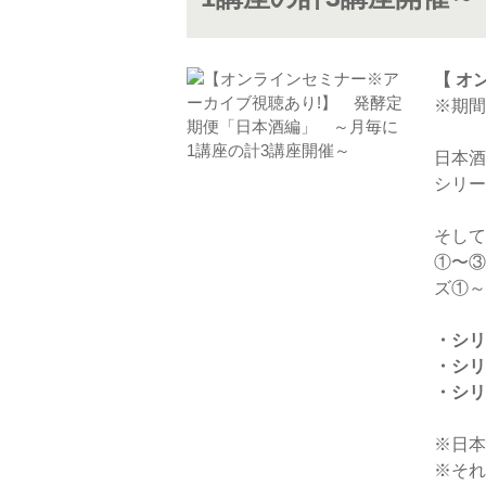
【 オ
※期間
日本酒
シリー
そして
①〜③
ズ①～
・シリ
・シリ
・シリ
※日本
※それ