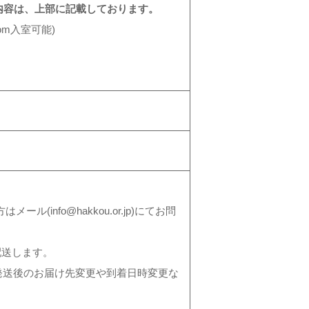
。講座の内容は、上部に記載しております。
om入室可能)
nfo@hakkou.or.jp)にてお問
配送します。
発送後のお届け先変更や到着日時変更な