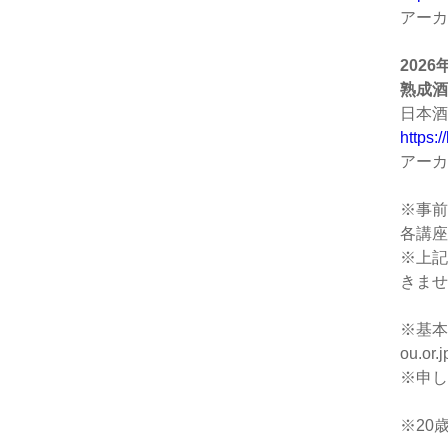
アーカ
202
熟成酒
日本酒
https:
アーカ
※事前
各講座
※上記
きませ
※基本
ou.
※申し
※20