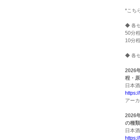
*こち
◆ 各
50分
10分
◆ 各
202
程・原
日本酒
https:
アーカ
202
の種類
日本酒
https: