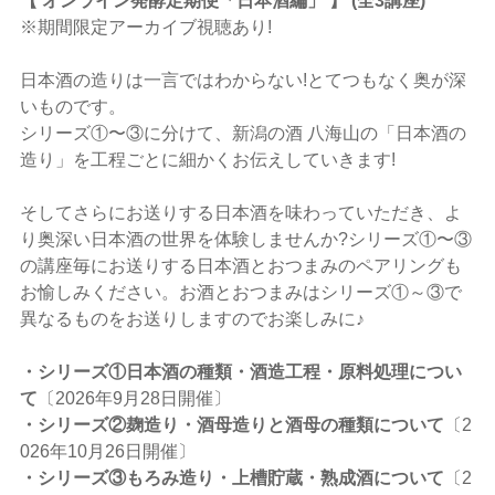
【 オンライン発酵定期便「日本酒編」 】 (全3講座)
※期間限定アーカイブ視聴あり!
日本酒の造りは一言ではわからない!とてつもなく奥が深
いものです。
シリーズ①〜③に分けて、新潟の酒 八海山の「日本酒の
造り」を工程ごとに細かくお伝えしていきます!
そしてさらにお送りする日本酒を味わっていただき、よ
り奥深い日本酒の世界を体験しませんか?シリーズ①〜③
の講座毎にお送りする日本酒とおつまみのペアリングも
お愉しみください。お酒とおつまみはシリーズ①～③で
異なるものをお送りしますのでお楽しみに♪
・シリーズ①日本酒の種類・酒造工程・原料処理につい
て
〔2026年9月28日開催〕
・シリーズ②麹造り・酒母造りと酒母の種類について
〔2
026年10月26日開催〕
・シリーズ③もろみ造り・上槽貯蔵・熟成酒について
〔2