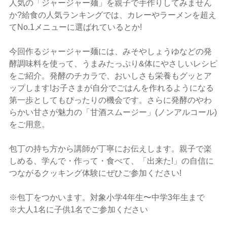
人気の「ジャージャー麺」を親子で手作りしてみません
か?給食の人気ランキングでは、カレーやラーメンを超え
てNo.1メニューに選ばれているとか!
今回作るジャージャー麺には、みそやしょうゆなどの発
酵調味料を使って、うまみたっぷり&体にやさしいレシピ
をご紹介。発酵のチカラで、おいしさも栄養もグッとア
ップします!お子さまが自分でごはんを作れるようになる
第一歩としてもぴったりの機会です。さらに発酵のやわ
らかい甘さが魅力の「甘酒スムージー」(ノンアルコール)
をご用意。
包丁の持ち方から講師が丁寧にお伝えします。親子で楽
しめる、学んで・作って・食べて、「出来た!」の自信に
つながるクッキング体験にぜひご参加ください!
※包丁をつかいます。対象小学4年生〜中学3年生まで
※大人1名に子供1名でご参加ください