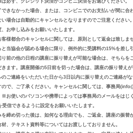
際は必ず、クレジット決済かコンビニ決済をお選びください。
了できなかった場合、または、コンビニでのお支払いが間に合
ない場合は自動的にキャンセルとなりますのでご注意ください
度、お申し込みをお願いいたします。
お客様都合のキャンセルに関しては、原則として返金は致しま
ると当協会が認める場合に限り、例外的に受講料の15%を差し
切り前の他の日程の講座に振り替えが可能な場合は、そちらを
だきます。講座開催の5日前を切った場合は、講座の振り替え
ルのご連絡をいただいた日から3日以内に振り替えのご連絡が
で、ご了承ください。キャンセルに関しては、事務局(info@hak
。※お使いのパソコンや携帯によっては事務局のメールをはじく場
r.jp を受信できるように設定をお願いいたします。
みを締め切った後は、如何なる理由でも、ご返金、講座の振替
食材、テキスト資料等についてはお渡ししておりません。