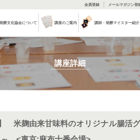
会員登録
メールマガジン登
発酵文化協会について
講座のご案内
講師・発酵マイスター紹介
講座詳細
】 米麹由来甘味料のオリジナル腸活グ
E～ <東京:麻布十番会場>