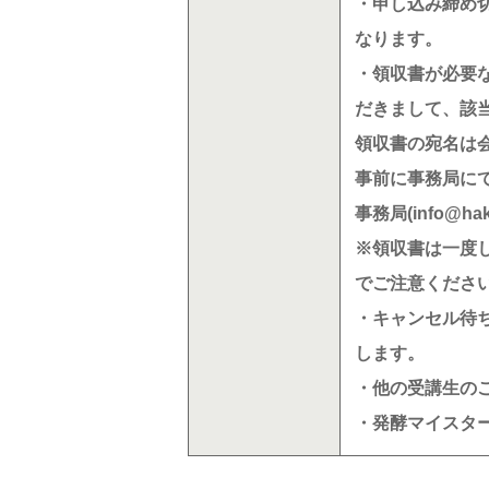
・申し込み締め
なります。
・領収書が必要
だきまして、該
領収書の宛名は
事前に事務局に
事務局(info@hakk
※領収書は一度
でご注意くださ
・キャンセル待
します。
・他の受講生の
・発酵マイスタ